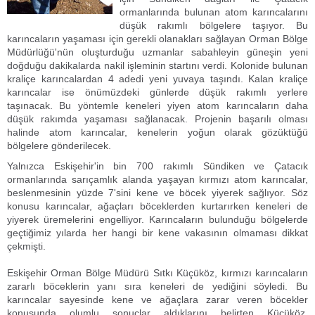
ormanlarında bulunan atom karıncalarını
düşük rakımlı bölgelere taşıyor. Bu
karıncaların yaşaması için gerekli olanakları sağlayan Orman Bölge
Müdürlüğü'nün oluşturduğu uzmanlar sabahleyin güneşin yeni
doğduğu dakikalarda nakil işleminin startını verdi. Kolonide bulunan
kraliçe karıncalardan 4 adedi yeni yuvaya taşındı. Kalan kraliçe
karıncalar ise önümüzdeki günlerde düşük rakımlı yerlere
taşınacak. Bu yöntemle keneleri yiyen atom karıncaların daha
düşük rakımda yaşaması sağlanacak. Projenin başarılı olması
halinde atom karıncalar, kenelerin yoğun olarak gözüktüğü
bölgelere gönderilecek.
Yalnızca Eskişehir'in bin 700 rakımlı Sündiken ve Çatacık
ormanlarında sarıçamlık alanda yaşayan kırmızı atom karıncalar,
beslenmesinin yüzde 7'sini kene ve böcek yiyerek sağlıyor. Söz
konusu karıncalar, ağaçları böceklerden kurtarırken keneleri de
yiyerek üremelerini engelliyor. Karıncaların bulunduğu bölgelerde
geçtiğimiz yılarda her hangi bir kene vakasının olmaması dikkat
çekmişti.
Eskişehir Orman Bölge Müdürü Sıtkı Küçüköz, kırmızı karıncaların
zararlı böceklerin yanı sıra keneleri de yediğini söyledi. Bu
karıncalar sayesinde kene ve ağaçlara zarar veren böcekler
konusunda olumlu sonuçlar aldıklarını belirten Küçüköz,