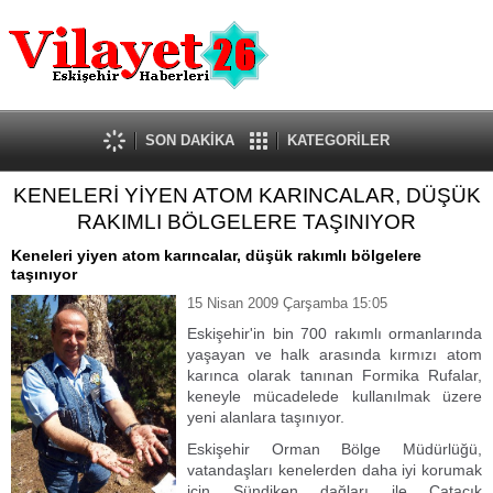
Güncel
Ekonomi
Politika
Eğitim
Sağlık
SON DAKİKA
KATEGORİLER
Spor
KENELERİ YİYEN ATOM KARINCALAR, DÜŞÜK
Kültür-Sanat
RAKIMLI BÖLGELERE TAŞINIYOR
Dünya
Röportaj
Keneleri yiyen atom karıncalar, düşük rakımlı bölgelere
taşınıyor
Tanıtım Yazısı
15 Nisan 2009 Çarşamba 15:05
Eskişehir'in bin 700 rakımlı ormanlarında
yaşayan ve halk arasında kırmızı atom
karınca olarak tanınan Formika Rufalar,
keneyle mücadelede kullanılmak üzere
yeni alanlara taşınıyor.
Eskişehir Orman Bölge Müdürlüğü,
vatandaşları kenelerden daha iyi korumak
için Sündiken dağları ile Çatacık