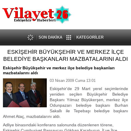
Güncel
Ekonomi
Politika
Eğitim
Sağlık
SON DAKİKA
KATEGORİLER
Spor
ESKİŞEHİR BÜYÜKŞEHİR VE MERKEZ İLÇE
Kültür-Sanat
BELEDİYE BAŞKANLARI MAZBATALARINI ALDI
Dünya
Röportaj
Eskişehir Büyükşehir ve merkez ilçe belediye başkanları
mazbatalarını aldı
Tanıtım Yazısı
03 Nisan 2009 Cuma 13:01
Eskişehir'de 29 Mart yerel seçimlerinde
yeniden seçilen Büyükşehir Belediye
Başkanı Yılmaz Büyükerşen, merkez ilçe
Odunpazarı belediye başkanı Burhan
Sakallı ile Tepebaşı belediye başkanı
Ahmet Ataç, mazbatalarını aldı.
Adliye binasındaki konferans salonunda düzenlenen törene,
Eskişehir Cumhuriyet Başsavcısı Gökhan Karaburun, İl ve İlçe