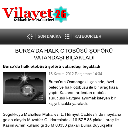
Güncel
Ekonomi
Politika
Eğitim
Sağlık
SON DAKİKA
KATEGORİLER
Spor
BURSA'DA HALK OTOBÜSÜ ŞOFÖRÜ
Kültür-Sanat
VATANDAŞI BIÇAKLADI
Dünya
Röportaj
Bursa'da halk otobüsü şoförü vatandaşı bıçakladı
Tanıtım Yazısı
15 Kasım 2012 Perşembe 14:34
Bursa'nın Osmangazi ilçesinde, özel
belediye halk otobüsü ile bir araç kaza
yaptı. Kazanın ardından otobüs
sürücüsü
kavgayı ayırmak isteyen bir
kişiyi bıçakla yaraladı.
Soğukkuyu Mahallesi Mahallesi 1. Hürriyet Caddesi'nde meydana
gelen olayda Muzaffer G. idaresindeki 16 BZE 88 plakalı araç ile
Kasım A.'nın kullandığı 16 M 00353 plakalı Bursa Büyükşehir