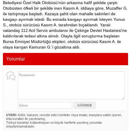
Belediyesi Özel Halk Otobüsü'nün arkasına hafif şekilde çarptı
Otobüsten öfkeli bir şekilde inen Kasım A. iddiaya göre, Muzaffer G.
ile tartışmaya başladı. Kazaya şahit olan mahalle sakinleri de
kavgayı ayırmak istedi. Bu esnada kavgayı ayırmak isteyen Yunus
S., otobüs sürücüsü Kasım A. tarafından bıçaklandı. Yaralı
vatandaş 112 Acil Servis ambulansı ile Çekirge Devlet Hastanesi'ne
kaldırılarak tedavi altına alındı. Olayla ilgili soruşturma başlatan
Bursa Emniyet Müdürlüğü ekipleri, otobüs sürücüsü Kasım A. ile
olaya karışan Kamuran G.'i gözaltına aldı.
Yorumlar
UYARI:
Küfür, hakaret, rencide edici cümleler veya imalar, inançlara saldırı içeren,
imla kuralları ile yazılmamış,
Türkçe karakter kullanılmayan ve büyük harflerle yazılmış yorumlar
onaylanmamaktadır.