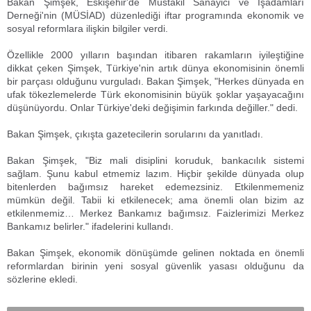
Bakan Şimşek, Eskişehir'de Müstakil Sanayici ve İşadamları
Derneği'nin (MÜSİAD) düzenlediği iftar programında ekonomik ve
sosyal reformlara ilişkin bilgiler verdi.
Özellikle 2000 yılların başından itibaren rakamların iyileştiğine
dikkat çeken Şimşek, Türkiye'nin artık dünya ekonomisinin önemli
bir parçası olduğunu vurguladı. Bakan Şimşek, "Herkes dünyada en
ufak tökezlemelerde Türk ekonomisinin büyük şoklar yaşayacağını
düşünüyordu. Onlar Türkiye'deki değişimin farkında değiller." dedi.
Bakan Şimşek, çıkışta gazetecilerin sorularını da yanıtladı.
Bakan Şimşek, "Biz mali disiplini koruduk, bankacılık sistemi
sağlam. Şunu kabul etmemiz lazım. Hiçbir şekilde dünyada olup
bitenlerden bağımsız hareket edemezsiniz. Etkilenmemeniz
mümkün değil. Tabii ki etkilenecek; ama önemli olan bizim az
etkilenmemiz… Merkez Bankamız bağımsız. Faizlerimizi Merkez
Bankamız belirler." ifadelerini kullandı.
Bakan Şimşek, ekonomik dönüşümde gelinen noktada en önemli
reformlardan birinin yeni sosyal güvenlik yasası olduğunu da
sözlerine ekledi.