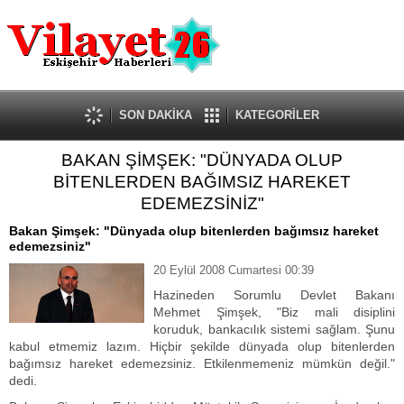
Güncel
Ekonomi
Politika
Eğitim
Sağlık
SON DAKİKA
KATEGORİLER
Spor
BAKAN ŞİMŞEK: "DÜNYADA OLUP
Kültür-Sanat
BİTENLERDEN BAĞIMSIZ HAREKET
Dünya
EDEMEZSİNİZ"
Röportaj
Bakan Şimşek: "Dünyada olup bitenlerden bağımsız hareket
Tanıtım Yazısı
edemezsiniz"
20 Eylül 2008 Cumartesi 00:39
Hazineden Sorumlu Devlet Bakanı
Mehmet Şimşek, "Biz mali disiplini
koruduk, bankacılık sistemi sağlam. Şunu
kabul etmemiz lazım. Hiçbir şekilde dünyada olup bitenlerden
bağımsız hareket edemezsiniz. Etkilenmemeniz mümkün değil."
dedi.